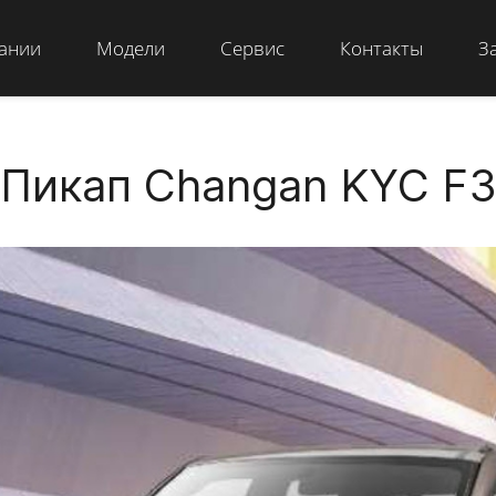
ании
Модели
Сервис
Контакты
З
Пикап Changan KYC F