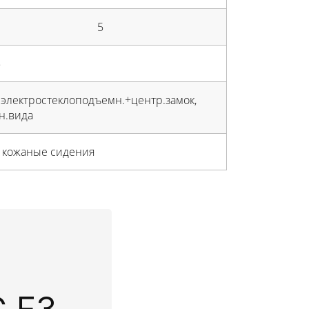
5
5
 электростеклоподъемн.+центр.замок,
н.вида
, кожаные сидения