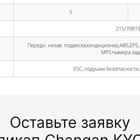
5
215/70R1
Передн. незав. подвеска,кондиционер,ABS,EPS,
MP5+камера зад
ESC, подушки безопасности
Оставьте заявку